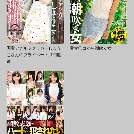
国宝アナルファッカーしょう
喉マ〇コから潮吹く女
こさんのプライベート肛門鍛
錬