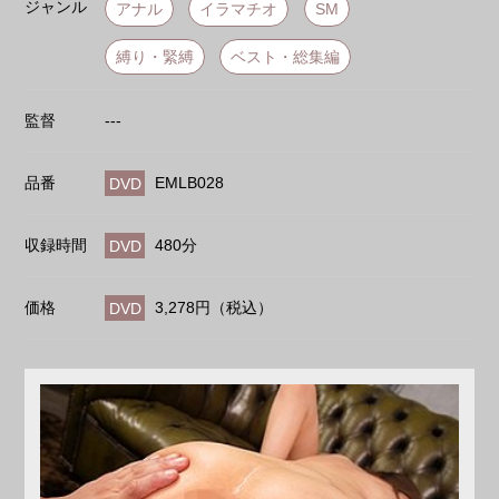
ジャンル
アナル
イラマチオ
SM
縛り・緊縛
ベスト・総集編
監督
---
品番
DVD
EMLB028
収録時間
DVD
480分
価格
DVD
3,278円（税込）